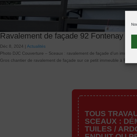
Nou
Ravalement de façade 92 Fontenay Au
Déc 8, 2024
|
Actualités
Photo DJC Couverture – Sceaux : ravalement de façade d’un immeub
Gros chantier de ravalement de façade sur ce petit immeuble à Fonten
TOUS TRAVAU
SCEAUX : D
TUILES / ARD
ENDUIT OU P