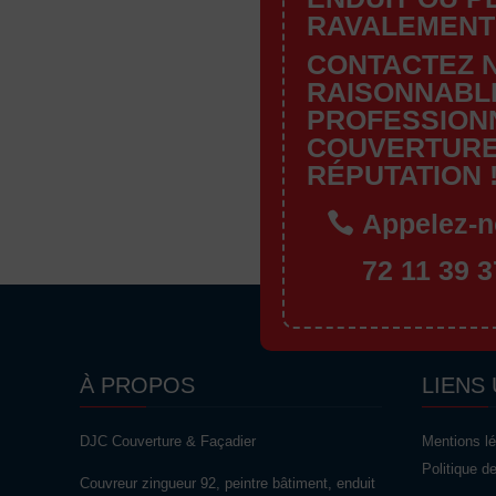
RAVALEMENT
CONTACTEZ N
RAISONNABLE
PROFESSION
COUVERTURE
RÉPUTATION 
Appelez-n
72 11 39 3
À PROPOS
LIENS 
DJC Couverture & Façadier
Mentions l
Politique d
Couvreur zingueur 92, peintre bâtiment, enduit