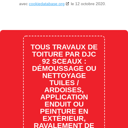
avec
cookiedatabase.org
le 12 octobre 2020.
TOUS TRAVAUX DE
TOITURE PAR DJC
92 SCEAUX :
DÉMOUSSAGE OU
NETTOYAGE
TUILES /
ARDOISES,
APPLICATION
ENDUIT OU
PEINTURE EN
EXTÉRIEUR,
RAVALEMENT DE