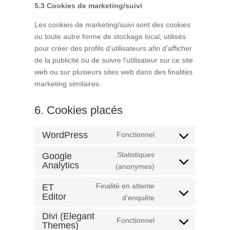
5.3 Cookies de marketing/suivi
Les cookies de marketing/suivi sont des cookies
ou toute autre forme de stockage local, utilisés
pour créer des profils d’utilisateurs afin d’afficher
de la publicité ou de suivre l’utilisateur sur ce site
web ou sur plusieurs sites web dans des finalités
marketing similaires.
6. Cookies placés
WordPress
Fonctionnel
Consent
to
Statistiques
Google
service
Analytics
Consent
(anonymes)
wordpress
to
Finalité en attente
ET
service
Editor
Consent
d’enquête
google-
to
analytics
Divi (Elegant
Fonctionnel
service
Themes)
Consent