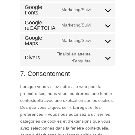
et-
to
Google
editor
Marketing/Suivi
service
Fonts
Consent
divi-
to
Google
Marketing/Suivi
(elegant-
service
reCAPTCHA
Consent
themes)
google-
to
Google
Marketing/Suivi
fonts
service
Maps
Consent
google-
to
Finalité en attente
recaptcha
Divers
service
Consent
d’enquête
google-
to
maps
7. Consentement
service
divers
Lorsque vous visitez notre site web pour la
première fois, nous vous montrerons une fenêtre
contextuelle avec une explication sur les cookies.
Dès que vous cliquez sur « Enregistrer les
préférences » vous nous autorisez à utiliser les
catégories de cookies et d’extensions que vous
avez sélectionnés dans la fenêtre contextuelle,
comme décrit dans la présente politique de